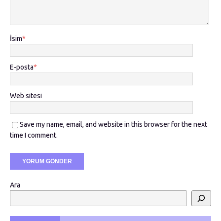
İsim
*
E-posta
*
Web sitesi
Save my name, email, and website in this browser for the next
time I comment.
Ara