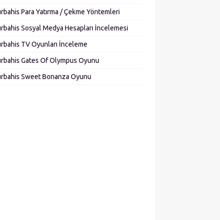
rbahis Para Yatırma / Çekme Yöntemleri
rbahis Sosyal Medya Hesapları İncelemesi
rbahis TV Oyunları İnceleme
rbahis Gates Of Olympus Oyunu
urbahis Sweet Bonanza Oyunu