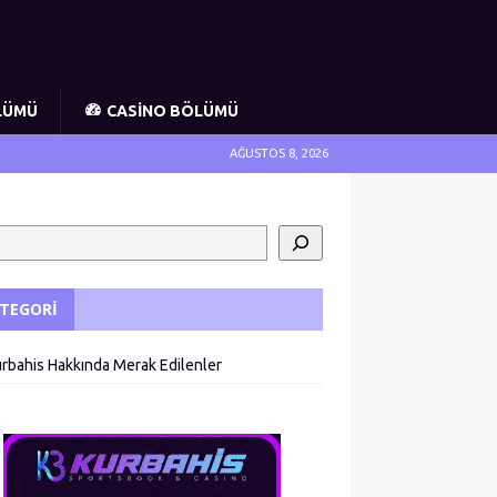
LÜMÜ
CASINO BÖLÜMÜ
AĞUSTOS 8, 2026
TEGORI
rbahis Hakkında Merak Edilenler