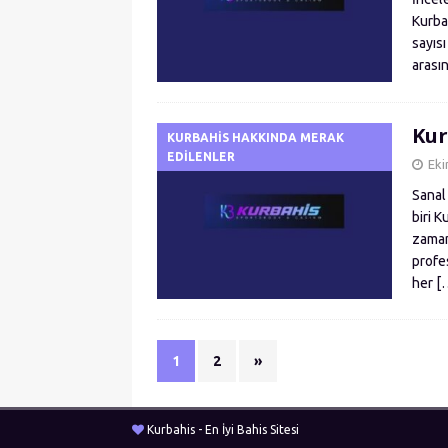
Kurba
sayıs
arası
Kur
KURBAHIS HAKKINDA MERAK
EDILENLER
Eki
Sanal
biri 
zaman
profe
her
[
1
2
»
Kurbahis - En İyi Bahis Sitesi