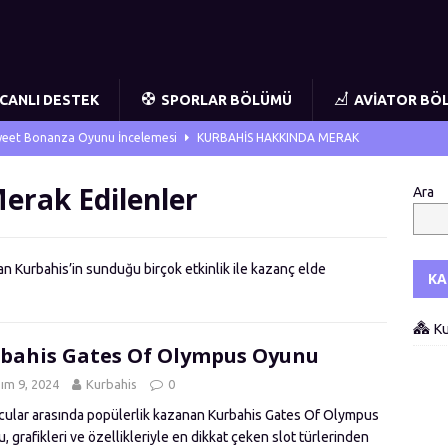
CANLI DESTEK
SPORLAR BÖLÜMÜ
AVIATOR BÖ
weet Bonanza Oyunu İncelemesi
KURBAHIS HAKKINDA MERAK
erak Edilenler
Ara
V Oyunları İnceleme
KURBAHIS HAKKINDA MERAK EDILENLER
osyal Medya Hesapları İncelemesi
KURBAHIS HAKKINDA MERAK
an Kurbahis’in sunduğu birçok etkinlik ile kazanç elde
KA
ara Yatırma ve Çekme Yöntemleri
KURBAHIS HAKKINDA MERAK
Ku
bahis Gates Of Olympus Oyunu
ates Of Olympus Oyunu
KURBAHIS HAKKINDA MERAK
ım 9, 2024
Kurbahis
0
ular arasında popülerlik kazanan Kurbahis Gates Of Olympus
 grafikleri ve özellikleriyle en dikkat çeken slot türlerinden