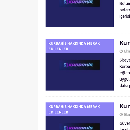
Bölüm
onlar
içeri
Kur
KURBAHIS HAKKINDA MERAK
EDILENLER
Eki
Sitey
Kurba
eğlen
uygul
daha p
Kur
KURBAHIS HAKKINDA MERAK
EDILENLER
Eki
Güvenl
İncele