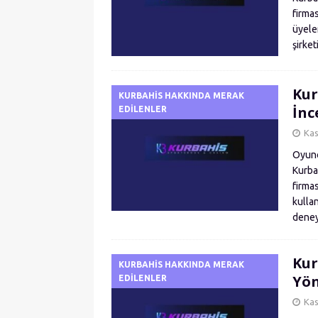
firma
üyele
şirket
Kur
KURBAHIS HAKKINDA MERAK
İnc
EDILENLER
Kas
Oyunc
Kurba
firmas
kullan
deney
Kur
KURBAHIS HAKKINDA MERAK
Yön
EDILENLER
Kas