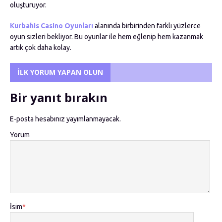
oluşturuyor.
Kurbahis Casino Oyunları
alanında birbirinden farklı yüzlerce
oyun sizleri bekliyor. Bu oyunlar ile hem eğlenip hem kazanmak
artık çok daha kolay.
İLK YORUM YAPAN OLUN
Bir yanıt bırakın
E-posta hesabınız yayımlanmayacak.
Yorum
İsim
*