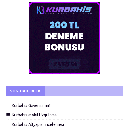
SON HABERLER
Kurbahis Güvenilir mi?
Kurbahis Mobil Uygulama
Kurbahis Altyapısı İncelemesi